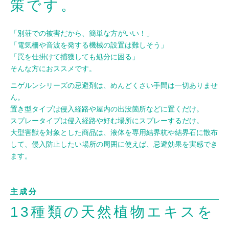
策です。
「別荘での被害だから、簡単な方がいい！」
「電気柵や音波を発する機械の設置は難しそう」
「罠を仕掛けて捕獲しても処分に困る」
そんな方におススメです。
ニゲルンシリーズの忌避剤は、めんどくさい手間は一切ありませ
ん。
置き型タイプは侵入経路や屋内の出没箇所などに置くだけ。
スプレータイプは侵入経路や好む場所にスプレーするだけ。
大型害獣を対象とした商品は、液体を専用結界杭や結界石に散布
して、侵入防止したい場所の周囲に使えば、忌避効果を実感でき
ます。
主成分
13種類の天然植物エキスを