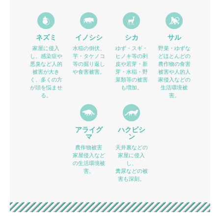
ネズミ
イノシシ
シカ
サル
家屋に侵入
水稲の倒伏、
ゆず・スギ・
野菜・ゆずな
し、感染症や
芋・タケノコ
ヒノキ等の剥
どほとんどの
悪臭など人的
等の掘り返し
皮や若芽・新
農作物の食害
被害が大き
や食害被害。
芽・水稲・野
被害や人的人
く、多くの方
菜類等の被害
家侵入などの
が頭を悩ませ
も増加。
生活環境被
る。
害。
アライグ
ハクビシ
マ
ン
農作物被害
天井裏などの
家屋侵入など
家屋に侵入
の生活環境被
し、
害。
糞尿などの被
害も深刻。