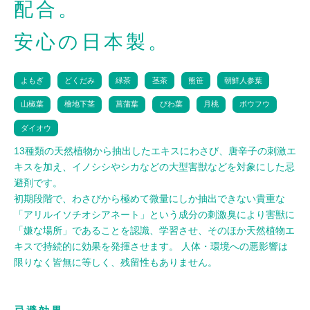
配合。
安心の日本製。
よもぎ
どくだみ
緑茶
茎茶
熊笹
朝鮮人参葉
山椒葉
檜地下茎
菖蒲葉
びわ葉
月桃
ボウフウ
ダイオウ
13種類の天然植物から抽出したエキスにわさび、唐辛子の刺激エ
キスを加え、イノシシやシカなどの大型害獣などを対象にした忌
避剤です。
初期段階で、わさびから極めて微量にしか抽出できない貴重な
「アリルイソチオシアネート」という成分の刺激臭により害獣に
「嫌な場所」であることを認識、学習させ、そのほか天然植物エ
キスで持続的に効果を発揮させます。 人体・環境への悪影響は
限りなく皆無に等しく、残留性もありません。