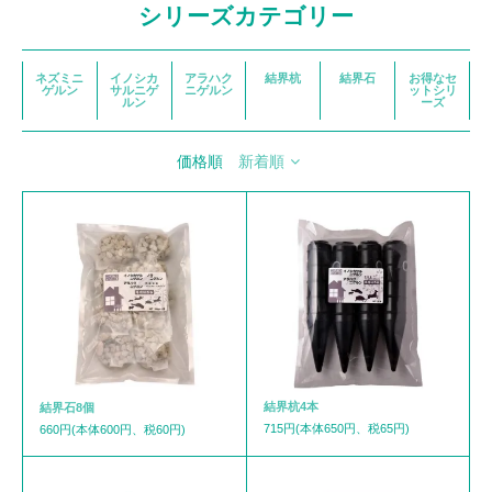
シリーズカテゴリー
ネズミニ
イノシカ
アラハク
結界杭
結界石
お得なセ
ゲルン
サルニゲ
ニゲルン
ットシリ
ルン
ーズ
価格順
新着順
結界杭4本
結界石8個
715円(本体650円、税65円)
660円(本体600円、税60円)