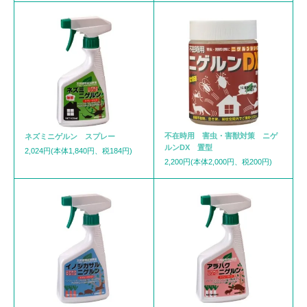
不在時用 害虫・害獣対策 ニゲ
ネズミニゲルン スプレー
ルンDX 置型
2,024円(本体1,840円、税184円)
2,200円(本体2,000円、税200円)