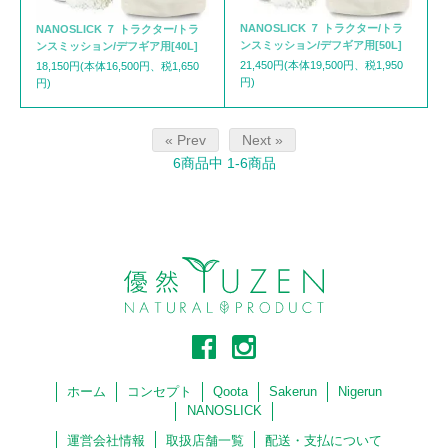
NANOSLICK ７ トラクター/トラ
NANOSLICK ７ トラクター/トラ
ンスミッション/デフギア用[50L]
ンスミッション/デフギア用[40L]
21,450円(本体19,500円、税1,950
18,150円(本体16,500円、税1,650
円)
円)
« Prev
Next »
6
商品中
1-6
商品
ホーム
コンセプト
Qoota
Sakerun
Nigerun
NANOSLICK
運営会社情報
取扱店舗一覧
配送・支払について