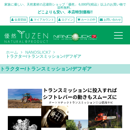
家族に優しい、天然素材の忌避剤ショップ「優然」 6,000円(税込）以上のお買い物で
送料無料。
どこよりも安い、本店特別価格!!
会員登録
マイアカウント
ログイン
カートの中
お問い合わせ
ホーム
NANOSLICK7
トラクター/トランスミッション/デフギア
トラクター/トランスミッション/デフギア