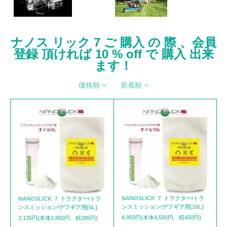
ナノス リック 7 ご 購入 の 際 、会員
登録 頂ければ 10 % off で 購入 出来
ます！
価格順
新着順
NANOSLICK ７ トラクター/トラ
NANOSLICK ７ トラクター/トラ
ンスミッション/デフギア用[10L]
ンスミッション/デフギア用[5L]
4,950円(本体4,500円、税450円)
3,135円(本体2,850円、税285円)