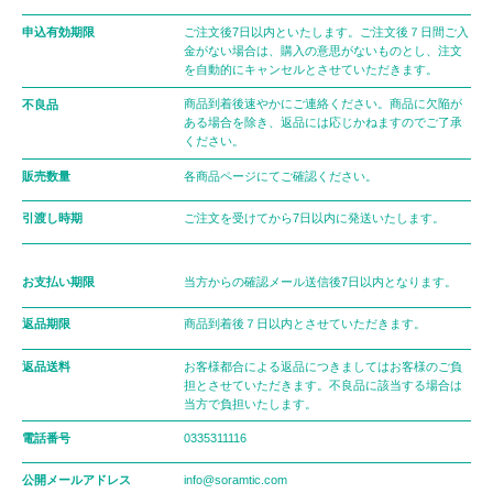
申込有効期限
ご注文後7日以内といたします。ご注文後７日間ご入
金がない場合は、購入の意思がないものとし、注文
を自動的にキャンセルとさせていただきます。
不良品
商品到着後速やかにご連絡ください。商品に欠陥が
ある場合を除き、返品には応じかねますのでご了承
ください。
販売数量
各商品ページにてご確認ください。
引渡し時期
ご注文を受けてから7日以内に発送いたします。
お支払い期限
当方からの確認メール送信後7日以内となります。
返品期限
商品到着後７日以内とさせていただきます。
返品送料
お客様都合による返品につきましてはお客様のご負
担とさせていただきます。不良品に該当する場合は
当方で負担いたします。
電話番号
0335311116
公開メールアドレス
info@soramtic.com