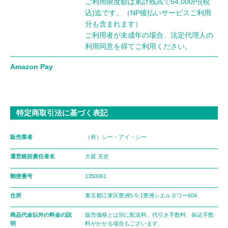
ご利用限度額は累計残高で54,000円(税
込)迄です。（NP後払いサービスご利用
分も含まれます）
ご利用者が未成年の場合、法定代理人の
利用同意を得てご利用ください。
Amazon Pay
特定商取引法に基づく表記
販売業者
（有）シー・アイ・シー
運営統括責任者名
大庭 充史
郵便番号
1350061
住所
東京都江東区豊洲5-5-1豊洲シエルタワー604
商品代金以外の料金の説
販売価格とは別に配送料、代引き手数料、振込手数
明
料がかかる場合もございます。