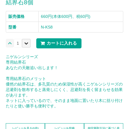
結界石8個
販売価格
660円(本体600円、税60円)
型番
N-KS8
カートに入れる
ニゲルンシリーズ
専用結界石
あなたの天敵追い出します！
専用結界石のメリット
優然の結界石は、多孔質のため保湿性が高くニゲルンシリーズの
忌避剤を散布すると蒸発しにくく、忌避剤を長く留まらせる効果
があります。
ネットに入っているので、そのまま地面に置いたり木に括り付け
たりと使い勝手も便利です。
レビューを見る(0件)
レビューを投稿
特定商取引法に基づく表