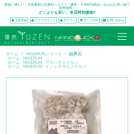
家族に優しい、天然素材の忌避剤ショップ「優然」 6,000円(税込）以上のお買い物で
送料無料。
どこよりも安い、本店特別価格!!
会員登録
マイアカウント
ログイン
カートの中
お問い合わせ
ホーム
NIGERUNシリーズ
結界石
ホーム
NIGERUN
ホーム
NIGERUN
アラハクニゲルン
ホーム
NIGERUN
イノシカサルニゲルン