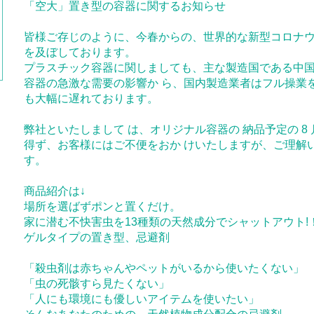
「空大」置き型の容器に関するお知らせ
皆様ご存じのように、今春からの、世界的な新型コロナウ
を及ぼしております。
プラスチック容器に関しましても、主な製造国である中
容器の急激な需要の影響か ら、国内製造業者はフル操業
も大幅に遅れております。
弊社といたしまして は、オリジナル容器の 納品予定の 
得ず、お客様にはご不便をおか けいたしますが、ご理解
す。
商品紹介は↓
場所を選ばずポンと置くだけ。
家に潜む不快害虫を13種類の天然成分でシャットアウト!
ゲルタイプの置き型、忌避剤
「殺虫剤は赤ちゃんやペットがいるから使いたくない」
「虫の死骸すら見たくない」
「人にも環境にも優しいアイテムを使いたい」