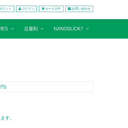
カウント
ログイン
カートの中
お問い合わせ
IES
忌避剤
NANOSLICK7
0円)
います。