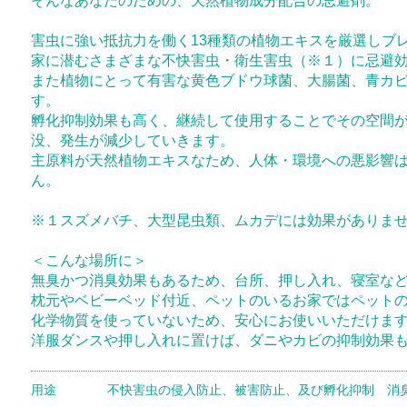
そんなあなたのための、天然植物成分配合の忌避剤。
害虫に強い抵抗力を働く13種類の植物エキスを厳選しブ
家に潜むさまざまな不快害虫・衛生害虫（※１）に忌避
また植物にとって有害な黄色ブドウ球菌、大腸菌、青カ
す。
孵化抑制効果も高く、継続して使用することでその空間
没、発生が減少していきます。
主原料が天然植物エキスなため、人体・環境への悪影響
ん。
※１スズメバチ、大型昆虫類、ムカデには効果がありま
＜こんな場所に＞
無臭かつ消臭効果もあるため、台所、押し入れ、寝室な
枕元やベビーベッド付近、ペットのいるお家ではペット
化学物質を使っていないため、安心にお使いいただけま
洋服ダンスや押し入れに置けば、ダニやカビの抑制効果
用途
不快害虫の侵入防止、被害防止、及び孵化抑制 消