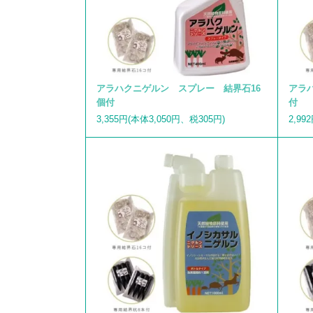
アラハクニゲルン スプレー 結界石16
アラ
個付
付
3,355円(本体3,050円、税305円)
2,99