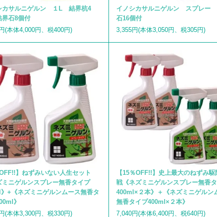
シカサルニゲルン １L 結界杭4
イノシカサルニゲルン スプレー 
結界石8個付
石16個付
0円(本体4,000円、税400円)
3,355円(本体3,050円、税305円)
OFF!!】ねずみいない人生セット
【15％OFF!!】史上最大のねずみ
ズミニゲルンスプレー無香タイプ
戦《ネズミニゲルンスプレー無香タ
ml》+《ネズミニゲルンムース無香タ
400ml×２本》＋《ネズミニゲルン
00ml》
無香タイプ400ml×２本》
0円(本体3,300円、税330円)
7,040円(本体6,400円、税640円)