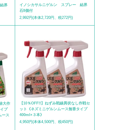
イノシカサルニゲルン スプレー 結界
結界
石8個付
2,992円(本体2,720円、税272円)
【10％OFF!!】ねずみ戦線異状なし作戦セ
駆除大作
ット《ネズミニゲルンムース無香タイプ
イプ
400ml×３本》
ムース
4,950円(本体4,500円、税450円)