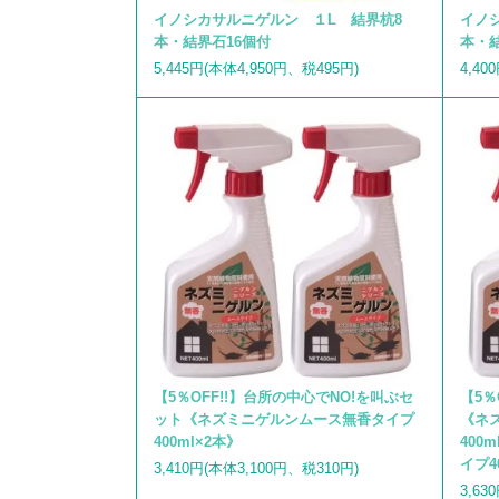
イノシカサルニゲルン １L 結界杭8
イノ
本・結界石16個付
本・
5,445円(本体4,950円、税495円)
4,40
【5％OFF!!】台所の中心でNO!を叫ぶセ
【5％
ット《ネズミニゲルンムース無香タイプ
《ネ
400ml×2本》
400
イプ4
3,410円(本体3,100円、税310円)
3,63