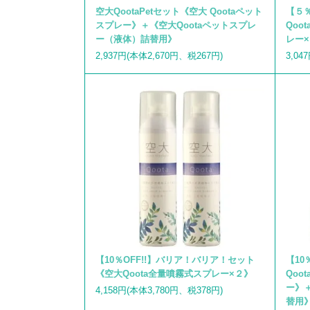
空大QootaPetセット《空大 Qootaペット
【５％
スプレー》＋《空大Qootaペットスプレ
Qoo
ー（液体）詰替用》
レー
2,937円(本体2,670円、税267円)
3,04
【10％OFF!!】バリア！バリア！セット
【10
《空大Qoota全量噴霧式スプレー×２》
Qoo
ー》＋
4,158円(本体3,780円、税378円)
替用