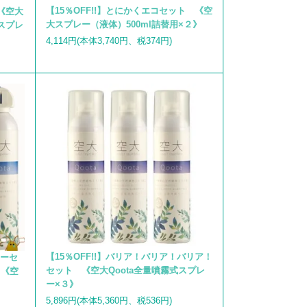
【15％OFF!!】とにかくエコセット 《空
《空大
大スプレー（液体）500ml詰替用×２》
aスプレ
4,114円(本体3,740円、税374円)
【15％OFF!!】バリア！バリア！バリア！
アーセ
セット 《空大Qoota全量噴霧式スプレ
＋《空
ー×３》
》
5,896円(本体5,360円、税536円)