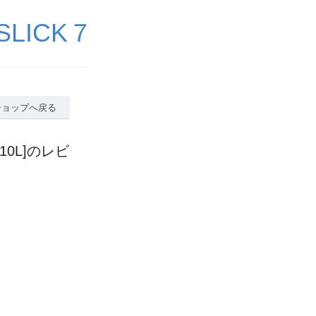
LICK７
ショップへ戻る
10L]のレビ