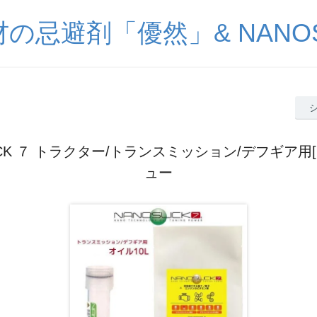
の忌避剤「優然」& NANOS
ICK ７ トラクター/トランスミッション/デフギア用[
ュー