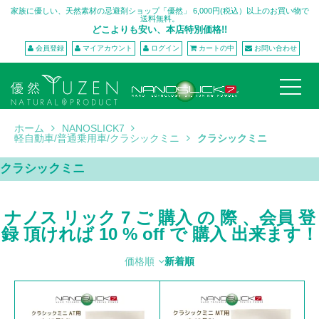
家族に優しい、天然素材の忌避剤ショップ「優然」 6,000円(税込）以上のお買い物で
送料無料。
どこよりも安い、本店特別価格!!
会員登録
マイアカウント
ログイン
カートの中
お問い合わせ
ホーム
NANOSLICK7
軽自動車/普通乗用車/クラシックミニ
クラシックミニ
クラシックミニ
ナノス リック 7 ご 購入 の 際 、会員 登
録 頂ければ 10 % off で 購入 出来ます！
価格順
新着順